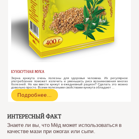
КУНЖУТНАЯ МУКА
Зерна кунжута очень полезны для здоровья человека. Их регулярное
употребление поможет излечить и уменьшить риск возникновения многих
болезней. Но как ввести кунжут в ежедневный рацион? Сделать это можно
довольно просто. Всеми полезными свойствами кунжута обладают …
Кунжутная
Подробнее…
мука
ИНТЕРЕСНЫЙ ФАКТ
Знаете ли вы, что Мёд может использоваться в
качестве мази при ожогах или сыпи.