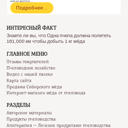
или из крутого …
Медовые
Подробнее…
торты.
Более
20
рецептов
ИНТЕРЕСНЫЙ ФАКТ
Знаете ли вы, что Одна пчела должна полететь
161,000 км чтобы добыть 1 кг мёда
ГЛАВНОЕ МЕНЮ
Отзывы покупателей
Пчеловодное хозяйство
Видео с нашей пасеки
Карта сайта
Продажа Сибирского мёда
Интернет-магазин мёда от пчеловода
РАЗДЕЛЫ
Авторские материалы
Продукты пчеловодства
Апитерапия — Лечение продуктами пчеловодства