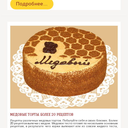
Медовые
Подробнее…
пряники
и
коврижки
МЕДОВЫЕ ТОРТЫ. БОЛЕЕ 20 РЕЦЕПТОВ
Рецепты различных медовых тортов. Побалуйте себя и своих близких. Более
20 рецептов выпечки с медом. Медовое тесто готовят по нескольким основным
рецептам, в результате чего коржи выпекают или из совсем жидкого теста,