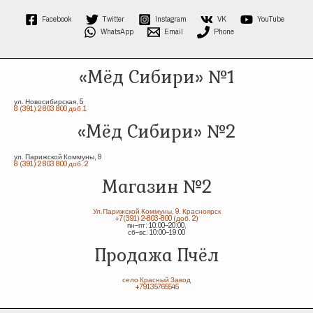
Facebook
Twitter
Instagram
VK
YouTube
WhatsApp
Email
Phone
«Мёд Сибири» №1
ул. Новосибирская, 5
8 (391) 2 803 800 доб.1
«Мёд Сибири» №2
ул. Парижской Коммуны, 9
8 (391) 2 803 800 доб. 2
Магазин №2
Ул.Парижской Коммуны, 9. Красноярск
+7(391) 2-803-800 (доб. 2)
пн–пт: 10:00–20:00,
сб–вс: 10:00–19:00
Продажа Пчёл
село Красный Завод
+79135765545