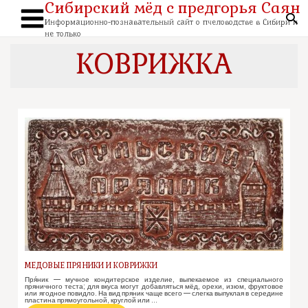
Сибирский мёд с предгорья Саян
Перейти
к
По
содержимому
Информационно-познавательный сайт о пчеловодстве в Сибири и
Main
не только
Menu
КОВРИЖКА
МЕДОВЫЕ ПРЯНИКИ И КОВРИЖКИ
Пря́ник — мучное кондитерское изделие, выпекаемое из специального
пряничного теста; для вкуса могут добавляться мёд, орехи, изюм, фруктовое
или ягодное повидло. На вид пряник чаще всего — слегка выпуклая в середине
пластина прямоугольной, круглой или …