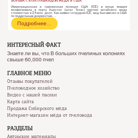
БОРЬБА С КОНТРАБАНДОЙ МЕДА В США
Иммиграционная и таможенная полиция США (ICE) в конце января
конфисковала в порту Хьюстон (штат Техас) партию китайского меда
стоимостью в 2,4 млн. долл. Как заявил сотрудник ICE, мед был ввезен в США
по поддельным документам, …
Борьба
Подробнее…
с
контрабандой
меда
в
ИНТЕРЕСНЫЙ ФАКТ
США
Знаете ли вы, что В больших пчелиных колониях
свыше 60,000 пчел
ГЛАВНОЕ МЕНЮ
Отзывы покупателей
Пчеловодное хозяйство
Видео с нашей пасеки
Карта сайта
Продажа Сибирского мёда
Интернет-магазин мёда от пчеловода
РАЗДЕЛЫ
Авторские материалы