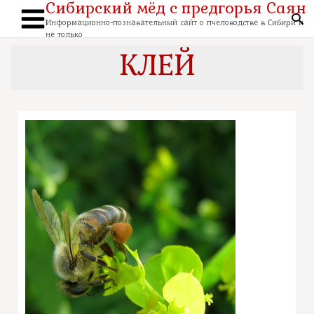
Сибирский мёд с предгорья Саян
Перейти
к
По
содержимому
Информационно-познавательный сайт о пчеловодстве в Сибири и
Main
не только
Menu
КЛЕЙ