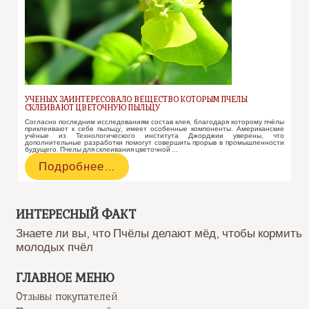
УЧЕНЫХ ЗАИНТЕРЕСОВАЛО ВЕЩЕСТВО КОТОРЫМ ПЧЕЛЫ
СКЛЕИВАЮТ ЦВЕТОЧНУЮ ПЫЛЬЦУ
Согласно последним исследованиям состав клея, благодаря которому пчёлы
приклеивают к себе пыльцу, имеет особенные компоненты. Американские
учёные из Технологического института Джорджии уверены, что
дополнительные разработки помогут совершить прорыв в промышленности
будущего. Пчелы для склеивания цветочной …
Ученых
Подробнее…
заинтересовало
вещество
которым
пчелы
ИНТЕРЕСНЫЙ ФАКТ
склеивают
Знаете ли вы, что Пчёлы делают мёд, чтобы кормить
цветочную
молодых пчёл
пыльцу
ГЛАВНОЕ МЕНЮ
Отзывы покупателей