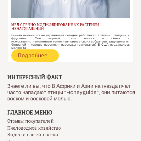
МЁД С ГЕННО-МОДИФИЦИРОВАННЫХ РАСТЕНИЙ —
НЕНАТУРАЛЬНЫЙ
Генная инженерия не ограничена сегодня работой со злаками, овощами и
фруктами. Уже нормой стали лосось и сёмга с
искусственно измененным геном (упитаннее своих собратьев, защищены от
болезней и хорошо переносят перепады температур) В США продавалось
молоко (а …
Мёд
Подробнее…
с
генно-
модифицированных
растений
ИНТЕРЕСНЫЙ ФАКТ
—
Знаете ли вы, что В Африки и Азии на гнезда пчел
ненатуральный
часто нападают птицы "Honeyguide", они питаются
воском и восковой молью.
ГЛАВНОЕ МЕНЮ
Отзывы покупателей
Пчеловодное хозяйство
Видео с нашей пасеки