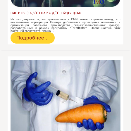
ГМО И ПЧЕЛА, ЧТО НАС ЖДЁТ В БУДУЩЕМ?
Из тех документов, что просочились в СМИ, можно сделать вывод, что
влиятельные корпорации Канады добиваются проведения испытаний и
организации поточного производства сельскохозяйственных культур,
разработанных в рамках программы «Terminator». Особенностью этих
растений является то, что на …
ГМО
Подробнее…
и
пчела,
что
нас
ждёт
в
будущем?