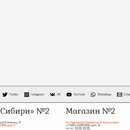
Twitter
Instagram
VK
YouTube
WhatsApp
Ema
 Сибири» №2
Магазин №2
кой Коммуны, 9
Ул.Парижской Коммуны, 9. Красноярск
3 800 доб. 2
+7(391) 2-803-800 (доб. 2)
пн–пт: 10:00–20:00,