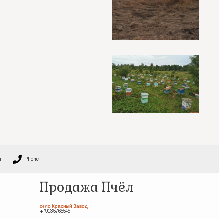
il
Phone
Продажа Пчёл
село Красный Завод
+79135765545