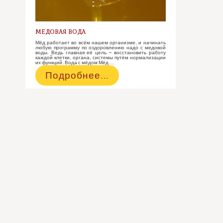
МЕДОВАЯ ВОДА
Мёд работает во всём нашем организме, и начинать
любую программу по оздоровлению надо с медовой
воды. Ведь главная её цель – восстановить работу
каждой клетки, органа, системы путём нормализации
их функций. Вода с мёдом Мёд …
Медовая
Подробнее…
вода