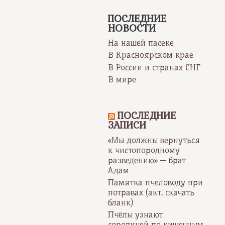
ПОСЛЕДНИЕ
НОВОСТИ
На нашей пасеке
В Красноярском крае
В России и странах СНГ
В мире
ПОСЛЕДНИЕ
ЗАПИСИ
«Мы должны вернуться
к чистопородному
разведению» — брат
Адам
Памятка пчеловоду при
потравах (акт, скачать
бланк)
Пчёлы узнают
сородичей по кишечным