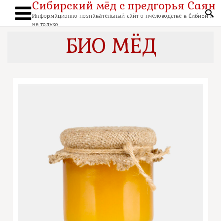
Сибирский мёд с предгорья Саян
Перейти
к
По
содержимому
Информационно-познавательный сайт о пчеловодстве в Сибири и
Main
не только
Menu
БИО МЁД