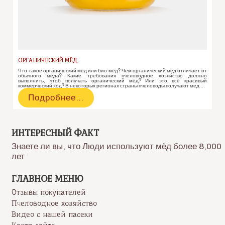
ОРГАНИЧЕСКИЙ МЁД
Что такое органический мёд или био мёд? Чем органический мёд отличает от
обычного мёда? Какие требования пчеловодное хозяйство должно
выполнить, чтоб получать органический мёд? Или это всё красивый
коммерческий ход? В некоторых регионах страны пчеловоды получают мед …
Органический
Подробнее…
мёд
ИНТЕРЕСНЫЙ ФАКТ
Знаете ли вы, что Люди используют мёд более 8,000
лет
ГЛАВНОЕ МЕНЮ
Отзывы покупателей
Пчеловодное хозяйство
Видео с нашей пасеки