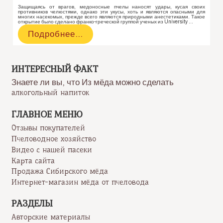
Защищаясь от врагов, медоносные пчелы наносят удары, кусая своих
противников челюстями, однако эти укусы, хоть и являются опасными для
многих насекомых, прежде всего являются природными анестетиками. Такое
открытие было сделано франко-греческой группой ученых из University …
Пчелы
Подробнее…
могут
кусаться
ртом.
Природный
ИНТЕРЕСНЫЙ ФАКТ
анестетик
Знаете ли вы, что Из мёда можно сделать
алкогольный напиток
ГЛАВНОЕ МЕНЮ
Отзывы покупателей
Пчеловодное хозяйство
Видео с нашей пасеки
Карта сайта
Продажа Сибирского мёда
Интернет-магазин мёда от пчеловода
РАЗДЕЛЫ
Авторские материалы