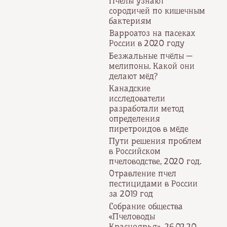
Пчёлы узнают
сородичей по кишечным
бактериям
Варроатоз на пасеках
России в 2020 году
Безжальные пчёлы —
мелипоны. Какой они
делают мёд?
Канадские
исследователи
разработали метод
определения
пиретроидов в мёде
Пути решения проблем
в Российском
пчеловодстве, 2020 год.
Отравление пчел
пестицидами в России
за 2019 год
Собрание общества
«Пчеловоды
Красноярья», 26.02.20