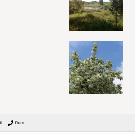
il
Phone