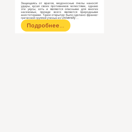
Защищаясь от врагов, медоносные пчелы наносят
удары, кусая своих противников челюстями, однако
эти укусы, хоть и являются опасными для многих
насекомых, прежде всего являются природными
анестетиками. Такое открытие было сделано франко-
греческой группой ученых из University …
Пчелы
Подробнее…
могут
кусаться
ртом.
Природный
анестетик