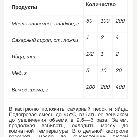
Количество
Продукты
50
100
200
Масло сливочное сладкое, г
1
2
4
Сахарный сироп, ст. ложки
1/2
1
2
Яйца, шт
5
10
20
Мед, г
100
200
400
Выход крема, г
В кастрюлю положить сахарный песок и яйца.
Подогревая смесь до 45°С, взбить ее венчиком
до увеличения объема в 2,5—3 раза. Затем,
продолжая взбивать, охладить массу до
комнатной температуры. В отдельной кастрюле
разогреть масло до консистенции густой