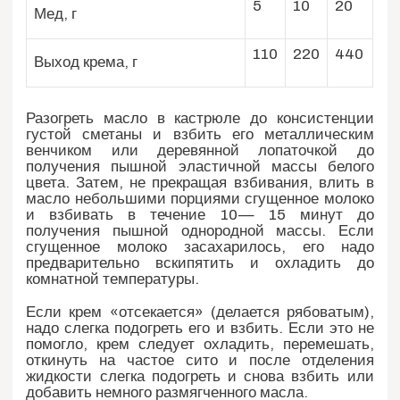
5
10
20
Мед, г
110
220
440
Выход крема, г
Разогреть масло в кастрюле до консистенции
густой сметаны и взбить его металлическим
венчиком или деревянной лопаточкой до
получения пышной эластичной массы белого
цвета. Затем, не прекращая взбивания, влить в
масло небольшими порциями сгущенное молоко
и взбивать в течение 10— 15 минут до
получения пышной однородной массы. Если
сгущенное молоко засахарилось, его надо
предварительно вскипятить и охладить до
комнатной температуры.
Если крем «отсекается» (делается рябоватым),
надо слегка подогреть его и взбить. Если это не
помогло, крем следует охладить, перемешать,
откинуть на частое сито и после отделения
жидкости слегка подогреть и снова взбить или
добавить немного размягченного масла.