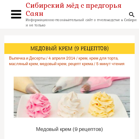
Перейти
Сибирский мёд с предгорья
к
Саян
содержимому
По
Main
Информационно-познавательный сайт о пчеловодстве в Сибири
и не только
Menu
МЕДОВЫЙ КРЕМ (9 РЕЦЕПТОВ)
Выпечка и Десерты
/
4 апреля 2014
/
крем
,
крем для торта
,
масляный крем
,
медовый крем
,
рецепт крема
/
5 минут чтения
Медовый крем (9 рецептов)