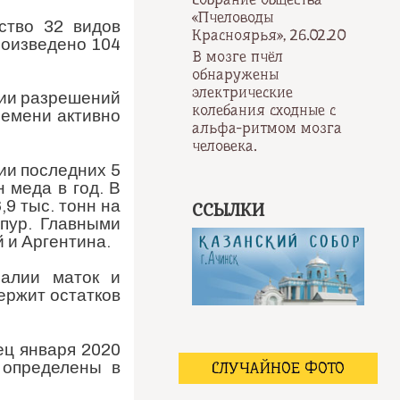
«Пчеловоды
ство 32 видов
Красноярья», 26.02.20
роизведено 104
В мозге пчёл
обнаружены
электрические
нии разрешений
колебания сходные с
ремени активно
альфа-ритмом мозга
человека.
ии последних 5
 меда в год. В
,9 тыс. тонн на
ССЫЛКИ
пур. Главными
 и Аргентина.
ралии маток и
держит остатков
ец января 2020
 определены в
СЛУЧАЙНОЕ ФОТО