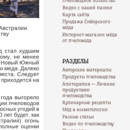
Пчеловодное хозяйство
Видео с нашей пасеки
Карта сайта
Продажа Сибирского
мёда
Австралии.
ству
Интернет-магазин мёда
от пчеловода
д стал худшим
мому, не менее
РАЗДЕЛЫ
ах Новый Южный
о меда. Далеко
Авторские материалы
места. Следует
Продукты пчеловодства
 приходится на
Апитерапия — Лечение
продуктами
пчеловодства
 года выгорело
Кулинарные рецепты
ции пчеловодов
осных угодий в
Мёд в косметологии
 лет будет, как
Разные статьи
тралия) огонь
Видео по пчеловодству
 полные оценки