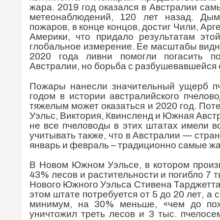
жара. 2019 год оказался в Австралии са
метеонаблюдений, 120 лет назад. Дым
пожаров, в конце концов, достиг Чили, Ар
Америки, что придало результатам это
глобальное измерение. Ее масштабы видны
2020 года ливни помогли погасить п
Австралии, но борьба с разбушевавшейся 
Пожары нанесли значительный ущерб пче
годом в истории австралийского пчелов
тяжелым может оказаться и 2020 год. По
Уэльс, Виктория, Квинсленд и Южная Авст
не все пчеловоды в этих штатах имели в
учитывать также, что в Австралии — стра
январь и февраль – традиционно самые ж
В Новом Южном Уэльсе, в котором произв
43% лесов и растительности и погибло 7 
Нового Южного Уэльса Стивена Тарджетта,
этом штате потребуется от 5 до 20 лет, а
минимум, на 30% меньше, «чем до пож
уничтожил треть лесов и 3 тыс. пчелос