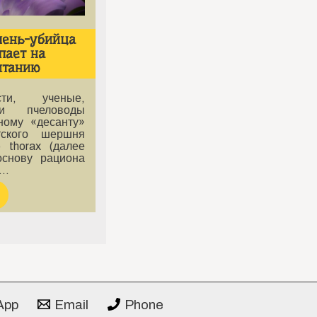
шень-убийца
пает на
итанию
сти, ученые,
 и пчеловоды
ному «десанту»
атского шершня
o thorax (далее
основу рациона
т…
App
Email
Phone