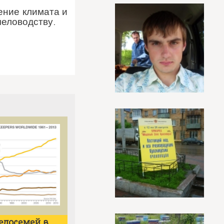
ение климата и
человодству.
елосемей в