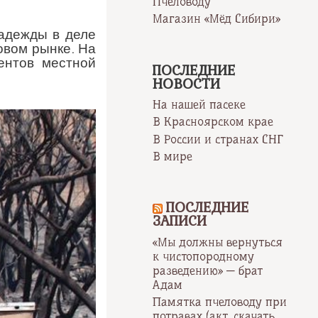
Пчеловоду
Магазин «Мёд Сибири»
надежды в деле
овом рынке. На
ентов местной
ПОСЛЕДНИЕ
НОВОСТИ
На нашей пасеке
В Красноярском крае
В России и странах СНГ
В мире
ПОСЛЕДНИЕ
ЗАПИСИ
«Мы должны вернуться
к чистопородному
разведению» — брат
Адам
Памятка пчеловоду при
потравах (акт, скачать