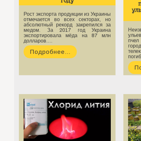
году
уль
Рост экспорта продукции из Украины
отмечается во всех секторах, но
абсолютный рекорд закрепился за
Неиз
медом. За 2017 год Украина
ульев
экспортировала мёда на 87 млн
пчел
долларов.…
гор
теле
Подробнее...
погиб
П