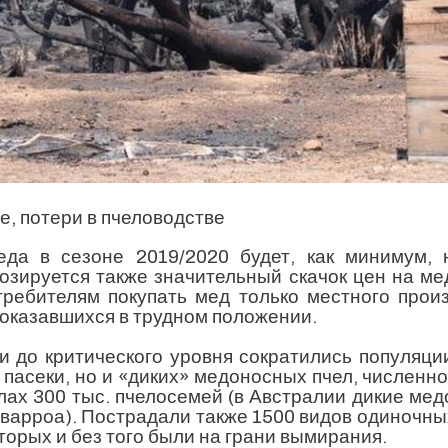
е, потери в пчеловодстве
да в сезоне 2019/2020 будет, как минимум, 
зируется также значительный скачок цен на мед
ребителям покупать мед только местного прои
оказавшихся в трудном положении.
и до критического уровня сократились популяци
пасеки, но и «диких» медоносных пчел, численно
лах 300 тыс. пчелосемей (в Австралии дикие ме
варроа). Пострадали также 1500 видов одиночных
орых и без того были на грани вымирания.