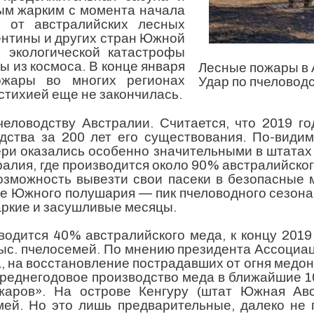
мым жарким с момента начала
 от австралийских лесных
гентины и других стран Южной
й экологической катастрофы
 из космоса. В конце января
Лесные пожары в 
ожары во многих регионах
Удар по пчеловод
стихией еще не закончилась.
ловодству Австралии. Считается, что 2019 го
одства за 200 лет его существования. По-види
тери оказались особенно значительными в штат
ралия, где производится около 90% австралийског
озможность вывезти свои пасеки в безопасные 
не Южного полушария — пик пчеловодного сезона
аркие и засушливые месяцы.
одится 40% австралийского меда, к концу 2019
тыс. пчелосемей. По мнению президента Ассоциа
 на восстановление пострадавших от огня медон
 среднегодовое производство меда в ближайшие 10
аров». На острове Кенгуру (штат Южная Авс
емей. Но это лишь предварительные, далеко не