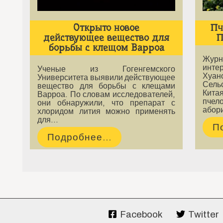
Открыто новое
Пч
действующее вещество для
П
борьбы с клещом Варроа
Журн
инте
Ученые из Гогенгемского
Хуан
Университета выявили действующее
Сель
вещество для борьбы с клещами
Кита
Варроа. По словам исследователей,
пче
они обнаружили, что препарат с
абор
хлоридом лития можно применять
для…
П
Подробнее...
Facebook
Twitter