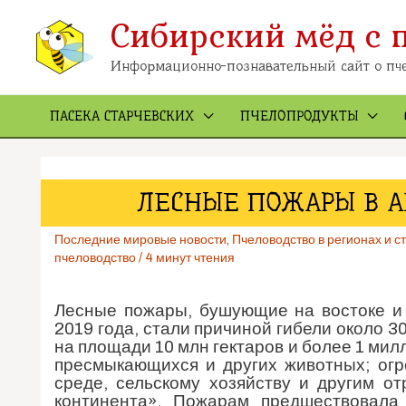
Перейти
Сибирский мёд с 
к
содержимому
Информационно-познавательный сайт о пче
ПАСЕКА СТАРЧЕВСКИХ
ПЧЕЛОПРОДУКТЫ
ЛЕСНЫЕ ПОЖАРЫ В А
Последние мировые новости
,
Пчеловодство в регионах и с
пчеловодство
/
4 минут чтения
Лесные пожары, бушующие на востоке и 
2019 года, стали причиной гибели около 3
на площади 10 млн гектаров и более 1 ми
пресмыкающихся и других животных; ог
среде, сельскому хозяйству и другим от
континента». Пожарам предшествовала