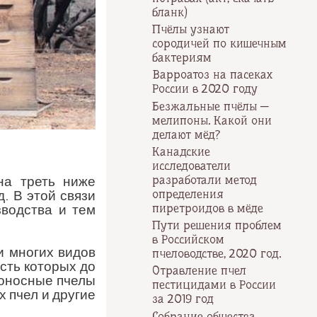
бланк)
Пчёлы узнают
сородичей по кишечным
бактериям
Варроатоз на пасеках
России в 2020 году
Безжальные пчёлы —
мелипоны. Какой они
делают мёд?
Канадские
исследователи
разработали метод
на треть ниже
определения
. В этой связи
пиретроидов в мёде
зводства и тем
Пути решения проблем
в Российском
и многих видов
пчеловодстве, 2020 год.
сть которых до
Отравление пчел
доносные пчелы
пестицидами в России
 пчел и другие
за 2019 год
Собрание общества