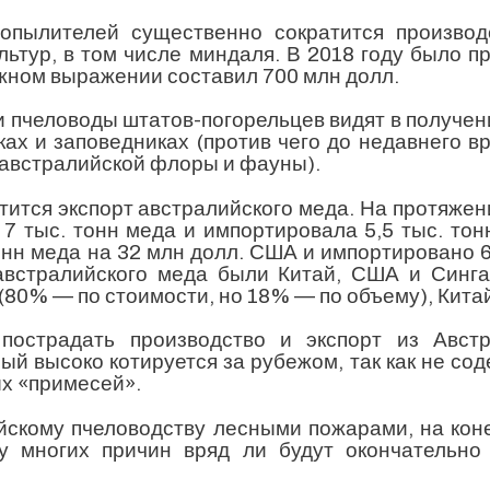
-опылителей существенно сократится производ
ьтур, в том числе миндаля. В 2018 году было п
нежном выражении составил 700 млн долл.
и пчеловоды штатов-погорельцев видят в получе
ах и заповедниках (против чего до недавнего в
 австралийской флоры и фауны).
атится экспорт австралийского меда. На протяжен
7 тыс. тонн меда и импортировала 5,5 тыс. тонн
онн меда на 32 млн долл. США и импортировано 6
австралийского меда были Китай, США и Синга
80% — по стоимости, но 18% — по объему), Китай
пострадать производство и экспорт из Авст
рый высоко котируется за рубежом, так как не со
х «примесей».
йскому пчеловодству лесными пожарами, на кон
у многих причин вряд ли будут окончательно