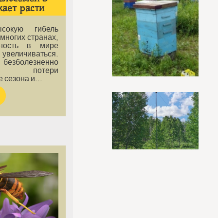
ает расти
сокую гибель
многих странах,
ность в мире
личиваться.
болезненно
ают потери
е сезона и…