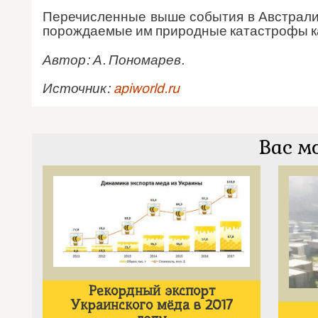
Перечисленные выше события в Австрали
порождаемые им природные катастрофы ка
Автор: А. Пономарев.
Источник:
apiworld.ru
Вас м
Рекордный экспорт
Украинского мёда в 2017