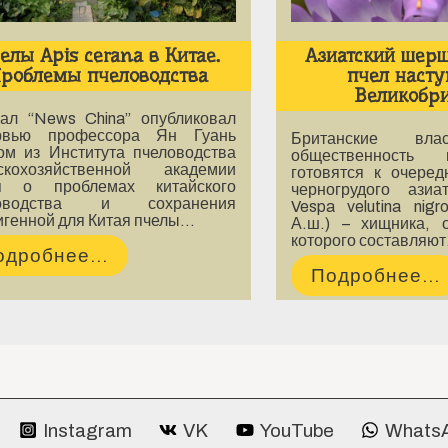
елы Apis cerana в Китае.
Азиатский шер
роблемы пчеловодства
пчел насту
Великобр
ал “News China” опубликовал
рвью профессора Ян Гуань
Британские вла
ом из Института пчеловодства
общественность
скохозяйственной академии
готовятся к очеред
я о проблемах китайского
черногрудого ази
ловодства и сохранения
Vespa velutina nigr
игенной для Китая пчелы…
А.ш.) – хищника, 
которого составляю
одробнее...
Подробнее...
Instagram
VK
YouTube
Whats