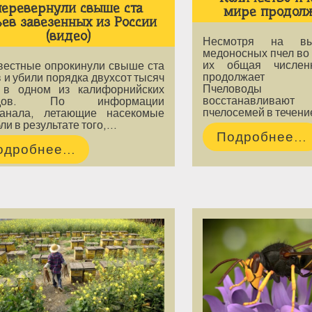
перевернули свыше ста
мире продолж
ев завезенных из России
(видео)
Несмотря на вы
медоносных пчел во 
их общая числен
вестные опрокинули свыше ста
продолжает уве
 и убили порядка двухсот тысяч
Пчеловоды без
 в одном из калифорнийских
восстанавлив
одов. По информации
пчелосемей в течени
канала, летающие насекомые
ли в результате того,…
Подробнее...
одробнее...