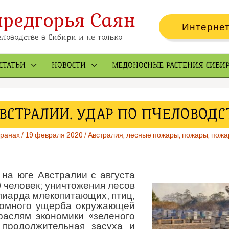
предгорья Саян
Интернет
ловодстве в Сибири и не только
СТАТЬИ
НОВОСТИ
МЕДОНОСНЫЕ РАСТЕНИЯ СИБИ
ВСТРАЛИИ. УДАР ПО ПЧЕЛОВОДС
транах
/
19 февраля 2020
/
Австралия
,
лесные пожары
,
пожары
,
пожа
на юге Австралии с августа
0 человек; уничтожения лесов
ллиарда млекопитающих, птиц,
ромного ущерба окружающей
раслям экономики «зеленого
 продолжительная засуха и