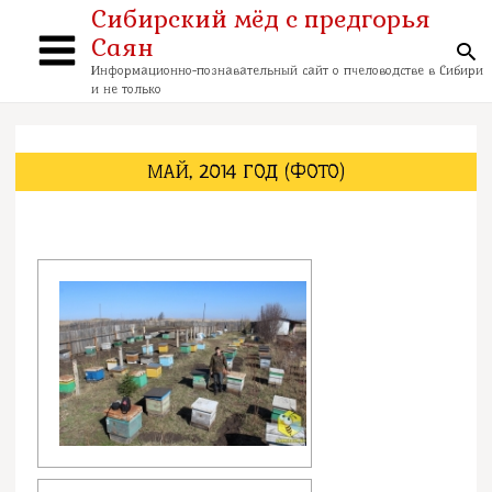
Перейти
Сибирский мёд с предгорья
к
Саян
содержимому
По
Main
Информационно-познавательный сайт о пчеловодстве в Сибири
и не только
Menu
МАЙ, 2014 ГОД (ФОТО)