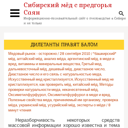
Перейти
Сибирский мёд с предгорья
к
Саян
содержимому
По
Main
Информационно-познавательный сайт о пчеловодстве в Сибири
и не только
Menu
ДИЛЕТАНТЫ ПРАВЯТ БАЛОМ
Медовый рынок - осторожно
/
28 сентября 2010
/
"башкирский"
мёд
,
алтайский мёд
,
анализ мёда
,
аргентинский мёд
,
в меде и
вред
,
витамины и минеральные вещества
,
Гретый мед
,
дальневосточный мёд
,
дешевый мёд
,
диастазное число
,
Диастазное число и его связь с натуральностью меда
,
Искусственный мед кристаллизуется
,
Искусственный мед не
кристаллизуется
,
как проверить мёд
,
китайский мёд
,
Методы
проверки натуральности меда
,
некачесвтенный мёд
,
Оксиметилфурфурол
,
Оксиметилфурфурол в меде и вред
,
Полезные свойства меда
,
причиняемый им организму
,
проверка
мёда
,
украинский мёд
,
усурийский мёд
,
эксперты о мёде
/
8
минут чтения
Неразборчивость некоторых средств
массовой информации хорошо известна и тема