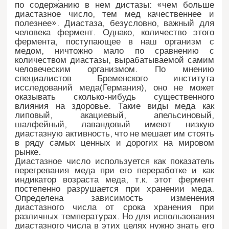
по содержанию в нем дистазы: «чем больше
диастазное число, тем мед качественнее и
полезнее». Диастаза, безусловно, важный для
человека фермент. Однако, количество этого
фермента, поступающее в наш организм с
медом, ничтожно мало по сравнению с
количеством диастазы, вырабатываемой самим
человеческим организмом. По мнению
специалистов Бременского института
исследований меда(Германия), оно не может
оказывать сколько-нибудь существенного
влияния на здоровье. Такие виды меда как
липовый, акациевый, апельсиновый,
шалфейный, лавандовый имеют низкую
диастазную активность, что не мешает им стоять
в ряду самых ценных и дорогих на мировом
рынке.
Диастазное число используется как показатель
перегревания меда при его переработке и как
индикатор возраста меда, т.к. этот фермент
постепенно разрушается при хранении меда.
Определена зависимость изменения
диастазного числа от срока хранения при
различных температурах. Но для использования
диастазного числа в этих целях нужно знать его