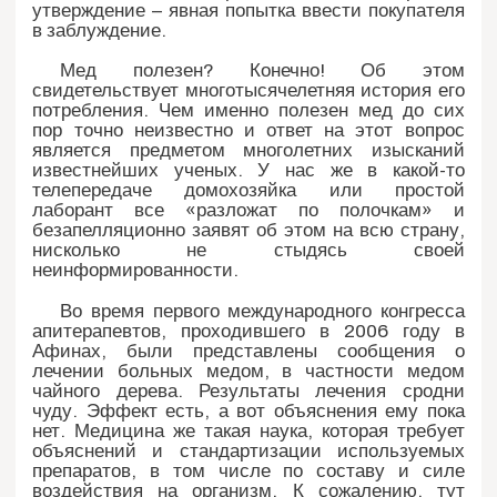
утверждение – явная попытка ввести покупателя
в заблуждение.
Мед полезен? Конечно! Об этом
свидетельствует многотысячелетняя история его
потребления. Чем именно полезен мед до сих
пор точно неизвестно и ответ на этот вопрос
является предметом многолетних изысканий
известнейших ученых. У нас же в какой-то
телепередаче домохозяйка или простой
лаборант все «разложат по полочкам» и
безапелляционно заявят об этом на всю страну,
нисколько не стыдясь своей
неинформированности.
Во время первого международного конгресса
апитерапевтов, проходившего в 2006 году в
Афинах, были представлены сообщения о
лечении больных медом, в частности медом
чайного дерева. Результаты лечения сродни
чуду. Эффект есть, а вот объяснения ему пока
нет. Медицина же такая наука, которая требует
объяснений и стандартизации используемых
препаратов, в том числе по составу и силе
воздействия на организм. К сожалению, тут