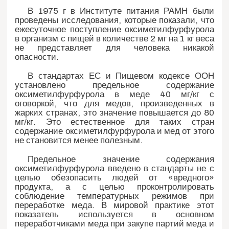
В 1975 г в Институте питания РАМН были
проведены исследования, которые показали, что
ежесуточное поступление оксиметилфурфурола
в организм с пищей в количестве 2 мг на 1 кг веса
не представляет для человека никакой
опасности.
В стандартах ЕС и Пищевом кодексе ООН
установлено предельное содержание
оксиметилфурфурола в меде 40 мг/кг с
оговоркой, что для медов, произведенных в
жарких странах, это значение повышается до 80
мг/кг. Это естественное для таких стран
содержание оксиметилфурфурола и мед от этого
не становится менее полезным.
Предельное значение содержания
оксиметилфурфурола введено в стандарты не с
целью обезопасить людей от «вредного»
продукта, а с целью проконтролировать
соблюдение температурных режимов при
переработке меда. В мировой практике этот
показатель используется в основном
переработчиками меда при закупе партий меда и