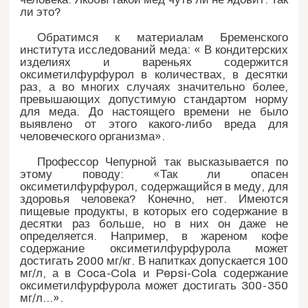
ли это?
Обратимся к материалам Бременского
института исследований меда: « В кондитерских
изделиях и вареньях содержится
оксиметилфурфурол в количествах, в десятки
раз, а во многих случаях значительно более,
превышающих допустимую стандартом норму
для меда. До настоящего времени не было
выявлено от этого какого-либо вреда для
человеческого организма».
Профессор Чепурной так высказывается по
этому поводу: «Так ли опасен
оксиметилфурфурол, содержащийся в меду, для
здоровья человека? Конечно, нет. Имеются
пищевые продукты, в которых его содержание в
десятки раз больше, но в них он даже не
определяется. Например, в жареном кофе
содержание оксиметилфурфурола может
достигать 2000 мг/кг. В напитках допускается 100
мг/л, а в Coca-Cola и Pepsi-Cola содержание
оксиметилфурфурола может достигать 300-350
мг/л…».