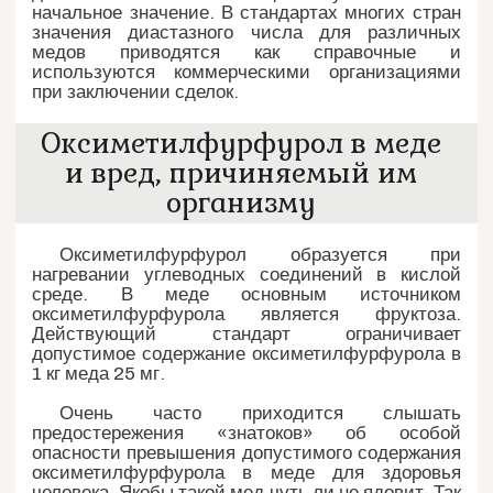
начальное значение. В стандартах многих стран
значения диастазного числа для различных
медов приводятся как справочные и
используются коммерческими организациями
при заключении сделок.
Оксиметилфурфурол в меде
и вред, причиняемый им
организму
Оксиметилфурфурол образуется при
нагревании углеводных соединений в кислой
среде. В меде основным источником
оксиметилфурфурола является фруктоза.
Действующий стандарт ограничивает
допустимое содержание оксиметилфурфурола в
1 кг меда 25 мг.
Очень часто приходится слышать
предостережения «знатоков» об особой
опасности превышения допустимого содержания
оксиметилфурфурола в меде для здоровья
человека. Якобы такой мед чуть ли не ядовит. Так