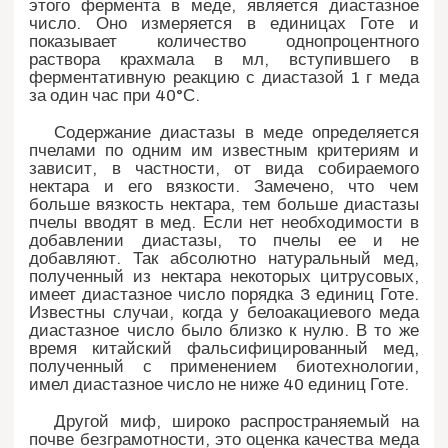
этого фермента в меде, является диастазное
число. Оно измеряется в единицах Готе и
показывает количество однопроцентного
раствора крахмала в мл, вступившего в
ферментативную реакцию с диастазой 1 г меда
за один час при 40°С.
Содержание диастазы в меде определяется
пчелами по одним им известным критериям и
зависит, в частности, от вида собираемого
нектара и его вязкости. Замечено, что чем
больше вязкость нектара, тем больше диастазы
пчелы вводят в мед. Если нет необходимости в
добавлении диастазы, то пчелы ее и не
добавляют. Так абсолютно натуральный мед,
полученный из нектара некоторых цитрусовых,
имеет диастазное число порядка 3 единиц Готе.
Известны случаи, когда у белоакациевого меда
диастазное число было близко к нулю. В то же
время китайский фальсифицированный мед,
полученный с применением биотехнологии,
имел диастазное число не ниже 40 единиц Готе.
Другой миф, широко распространяемый на
почве безграмотности, это оценка качества меда