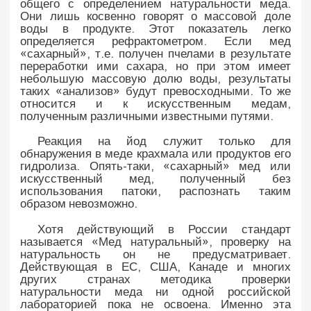
общего с определением натуральности меда.
Они лишь косвенно говорят о массовой доле
воды в продукте. Этот показатель легко
определяется рефрактометром. Если мед
«сахарный», т.е. получен пчелами в результате
переработки ими сахара, но при этом имеет
небольшую массовую долю воды, результаты
таких «анализов» будут превосходными. То же
относится и к искусственным медам,
полученным различными известными путями.
Реакция на йод служит только для
обнаружения в меде крахмала или продуктов его
гидролиза. Опять-таки, «сахарный» мед или
искусственный мед, полученный без
использования патоки, распознать таким
образом невозможно.
Хотя действующий в России стандарт
называется «Мед натуральный», проверку на
натуральность он не предусматривает.
Действующая в ЕС, США, Канаде и многих
других странах методика проверки
натуральности меда ни одной российской
лабораторией пока не освоена. Именно эта