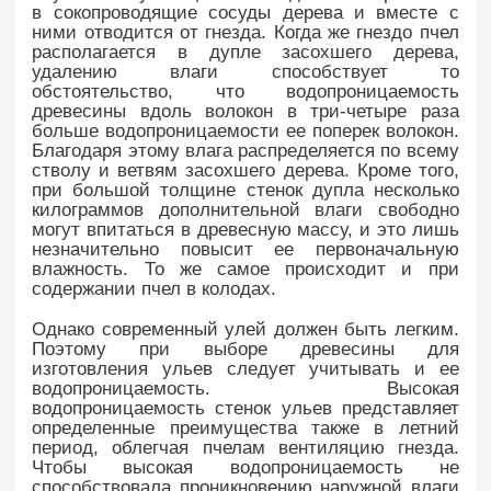
в сокопроводящие сосуды дерева и вместе с
ними отводится от гнезда. Когда же гнездо пчел
располагается в дупле засохшего дерева,
удалению влаги способствует то
обстоятельство, что водопроницаемость
древесины вдоль волокон в три-четыре раза
больше водопроницаемости ее поперек волокон.
Благодаря этому влага распределяется по всему
стволу и ветвям засохшего дерева. Кроме того,
при большой толщине стенок дупла несколько
килограммов дополнительной влаги свободно
могут впитаться в древесную массу, и это лишь
незначительно повысит ее первоначальную
влажность. То же самое происходит и при
содержании пчел в колодах.
Однако современный улей должен быть легким.
Поэтому при выборе древесины для
изготовления ульев следует учитывать и ее
водопроницаемость. Высокая
водопроницаемость стенок ульев представляет
определенные преимущества также в летний
период, облегчая пчелам вентиляцию гнезда.
Чтобы высокая водопроницаемость не
способствовала проникновению наружной влаги