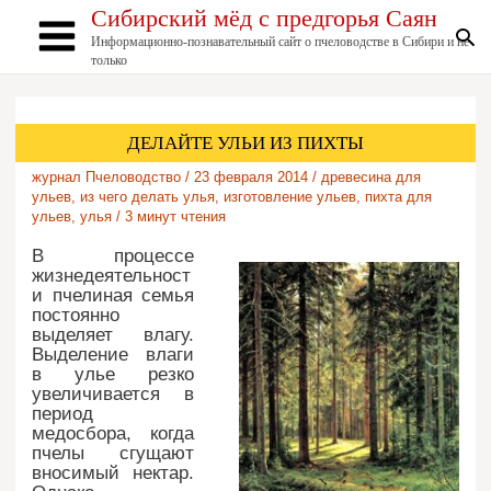
Перейти
Сибирский мёд с предгорья Саян
к
По
Информационно-познавательный сайт о пчеловодстве в Сибири и не
содержимому
Main
только
Menu
ДЕЛАЙТЕ УЛЬИ ИЗ ПИХТЫ
журнал Пчеловодство
/
23 февраля 2014
/
древесина для
ульев
,
из чего делать улья
,
изготовление ульев
,
пихта для
ульев
,
улья
/
3 минут чтения
В процессе
жизнедеятельност
и пчелиная семья
постоянно
выделяет влагу.
Выделение влаги
в улье резко
увеличивается в
период
медосбора, когда
пчелы сгущают
вносимый нектар.