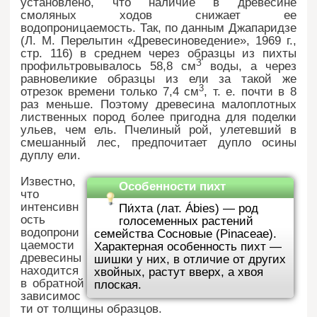
установлено, что наличие в древесине
смоляных ходов снижает ее
водопроницаемость. Так, по данным Джапаридзе
(Л. М. Перелытин «Древесиноведение», 1969 г.,
стр. 116) в среднем через образцы из пихты
З
профильтровывалось 58,8 см
воды, а через
равновеликие образцы из ели за такой же
3
отрезок времени только 7,4 см
, т. е. почти в 8
раз меньше. Поэтому древесина малоплотных
лиственных пород более пригодна для поделки
ульев, чем ель. Пчелиный рой, улетевший в
смешанный лес, предпочитает дупло осины
дуплу ели.
Известно,
Особенности пихт
что
интенсивн
Пи́хта (лат. Ábies) — род
ость
голосеменных растений
водопрони
семейства Сосновые (Pinaceae).
цаемости
Характерная особенность пихт —
древесины
шишки у них, в отличие от других
находится
хвойных, растут вверх, а хвоя
в обратной
плоская.
зависимос
ти от толщины образцов.