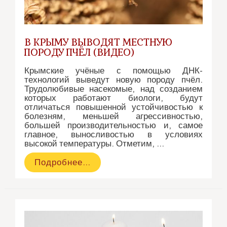
В КРЫМУ ВЫВОДЯТ МЕСТНУЮ
ПОРОДУ ПЧЁЛ (ВИДЕО)
Крымские учёные с помощью ДНК-
технологий выведут новую породу пчёл.
Трудолюбивые насекомые, над созданием
которых работают биологи, будут
отличаться повышенной устойчивостью к
болезням, меньшей агрессивностью,
большей производительностью и, самое
главное, выносливостью в условиях
высокой температуры. Отметим, …
В
Подробнее…
Крыму
выводят
местную
породу
пчёл
(видео)