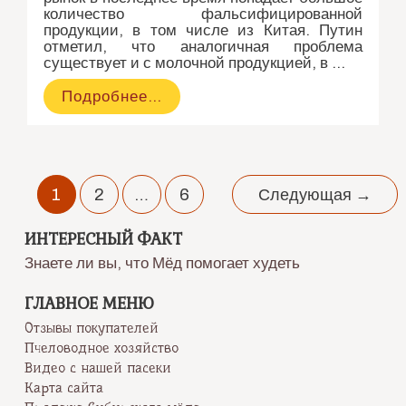
количество фальсифицированной
продукции, в том числе из Китая. Путин
отметил, что аналогичная проблема
существует и с молочной продукцией, в …
Кемеровский
Подробнее…
пчеловод
задал
вопрос
В.В.
Путину
Навигация
(видео)
1
2
…
6
Следующая
→
по
записям
ИНТЕРЕСНЫЙ ФАКТ
Знаете ли вы, что Мёд помогает худеть
ГЛАВНОЕ МЕНЮ
Отзывы покупателей
Пчеловодное хозяйство
Видео с нашей пасеки
Карта сайта