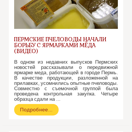
ПЕРМСКИЕ ПЧЕЛОВОДЫ НАЧАЛИ
БОРЬБУ С ЯРМАРКАМИ МЁДА
(ВИДЕО)
В одном из недавних выпусков Пермских
новостей рассказывали о передвижной
ярмарке меда, работающей в городе Пермь.
В качестве продукции, разложенной на
прилавках, усомнились опытные пчеловоды.
Совместно с съемочной группой была
проведена контрольная закупка. Четыре
образца сдали на …
Пермские
Подробнее…
пчеловоды
начали
борьбу
с