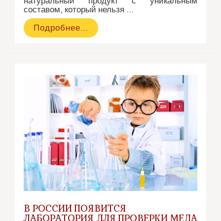
натуральный продукт с уникальным
составом, который нельзя …
Очищение
Подробнее…
пчелиного
воска.
Получение
белого
воска
(видео)
В РОССИИ ПОЯВИТСЯ
ЛАБОРАТОРИЯ ДЛЯ ПРОВЕРКИ МЕДА