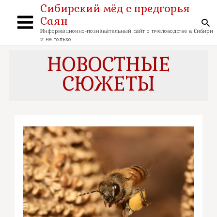
Перейти
Сибирский мёд с предгорья
к
Саян
содержимому
По
Main
Информационно-познавательный сайт о пчеловодстве в Сибири
и не только
Menu
НОВОСТНЫЕ
СЮЖЕТЫ