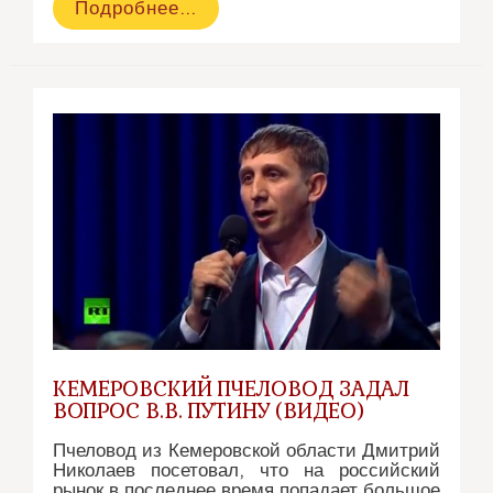
Улья
Подробнее…
из
ретро-
телевизоров
делает
Австралийка
(видео)
КЕМЕРОВСКИЙ ПЧЕЛОВОД ЗАДАЛ
ВОПРОС В.В. ПУТИНУ (ВИДЕО)
Пчеловод из Кемеровской области Дмитрий
Николаев посетовал, что на российский
рынок в последнее время попадает большое