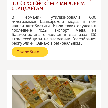
ПО ЕВРОПЕЙСКИМ И МИРОВЫМ
СТАНДАРТАМ
В Германии утилизировали 600
килограммов башкирского мёда. В нем
нашли антибиотики. Из-за таких случаев в
последние годы экспорт мёда из
Башкортостана снизился в два раза. Об
этом сообщили на заседании Госсобрания
республики. Однако в региональном …
В
Подробнее…
России
появится
лаборатория
для
проверки
меда
по
европейским
и
мировым
стандартам