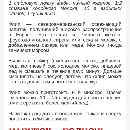
1 столовую ложку меда, яичный желток, 1/2
стакана холодного молока, 10 г взбитых
сливок, 1 кубик льда.
Флип — североамериканский освежающий
напиток, получивший широкое распространение
в Европе. Его готовят из яичного желтка,
фруктово-ягодного сиропа или сока и молока с
добавлением сахара или меда. Молоко иногда
заменяют морсом.
Вылить в шейкер (смеситель) желток, добавить
мед, калиновый сок, холодное молоко, пищевой
лёд и смешать в течение двух минут. Дольше
смешивать не следует, потому что флип может
стать водянистым и потеряет свой вкус.
Флип можно приготовить и в миксере. Время
смешивания 40—45 секунд (для приготовления
в миксере взять более мелкий лед).
Напиток процедить в бокал или стакан и сверху
положить взбитые сливки.