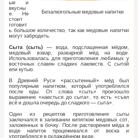
ые и
вкусны
Безалкогольные медовые напитки
е. Не
стоит
готовит
ь большое количество, так как медовые напитки
могут забродить.
Сыта (сыть)
— вода, подслащенная мёдом,
медовый взвар, разварной мёд на воде.
Использовалась для приготовления любимых у
восточных славян сладких лакомств. С сытой
ели кутью.
В Древней Руси «рассытенный» мёд был
популярным напитком, который употреблялся
после еды. От слова «сыть» произошло
выражение «наесться до сыта», то есть «съел
всё и дошла очередь до сладкого — сыта».
Один из рецептов приготовления сыты
заключался в заливании кипятком медовых сот,
заложенных в бочку. После растворения мёда в
воде напиток процеживался от воска и
употреблялся в охлаждённом виде.