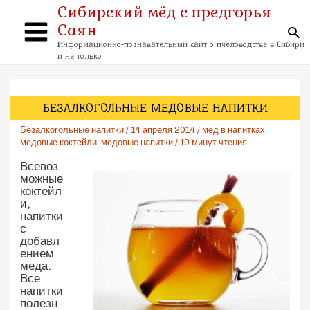
Перейти
Сибирский мёд с предгорья
к
Саян
содержимому
По
Main
Информационно-познавательный сайт о пчеловодстве в Сибири
и не только
Menu
БЕЗАЛКОГОЛЬНЫЕ МЕДОВЫЕ НАПИТКИ
Безалкогольные напитки
/
14 апреля 2014
/
мед в напитках
,
медовые коктейли
,
медовые напитки
/
10 минут чтения
Всевоз
можные
коктейл
и,
напитки
с
добавл
ением
меда.
Все
напитки
полезн