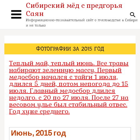
Перейти
Сибирский мёд с предгорья
к
Саян
содержимому
По
Main
Информационно-познавательный сайт о пчеловодстве в Сибири
и не только
Menu
ФОТОГРАФИИ ЗА 2015 ГОД
Теплый май, теплый июнь. Все травы
набирают зеленную массу. Первый
медосбор начался с тайги 1 июля,
длился 5 дней, потом непогода до 15
июля. Главный медосбор длился
недолго. с 20 по 27 июля. После 27 на
весовом улье был стабильный отвес.
Год хуже среднего.
Июнь, 2015 год